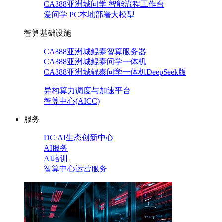
CA888亚洲城问学 智能流程工作台
爱问学 PC本地部署大模型
智算基础设施
CA888亚洲城鲲泰智算服务器
CA888亚洲城鲲泰问学一体机
CA888亚洲城鲲泰问学一体机DeepSeek版
异构算力调度与加速平台
智算中心(AICC)
服务
DC·AI生态创新中心
AI服务
AI培训
智算中心运营服务