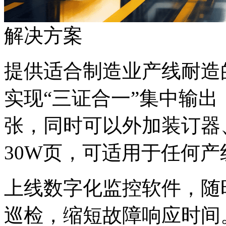
解决方案
提供适合制造业产线耐造的
实现“三证合一”集中输出
张，同时可以外加装订器
30W页，可适用于任何
上线数字化监控软件，随
巡检，缩短故障响应时间