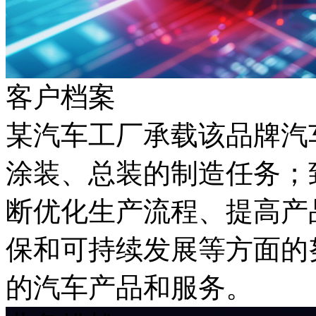
客户档案
某汽车工厂承载该品牌汽车生产
涂装、总装的制造任
断优化生产流程、提
保和可持续发展等方面的努
的汽车产品和服务。