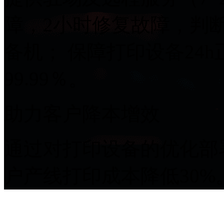
障，2小时修复故障
备机； 保障打印设备24h正
99.99％。
助力客户降本增效
通过对打印设备的优化部署
户产线打印成本降低30%