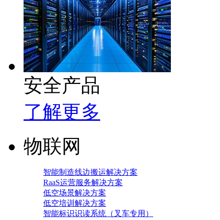
安全产品
了解更多
物联网
智能制造线边搬运解决方案
RaaS运营服务解决方案
低空场景解决方案
低空培训解决方案
智能标识识读系统（叉车专用）