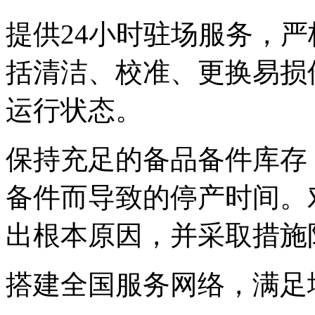
提供24小时驻场服务，
括清洁、校准、更换
运行状态。
保持充足的备品备件库存
备件而导致的停产时间。对
出根本原因，并采取
搭建全国服务网络，