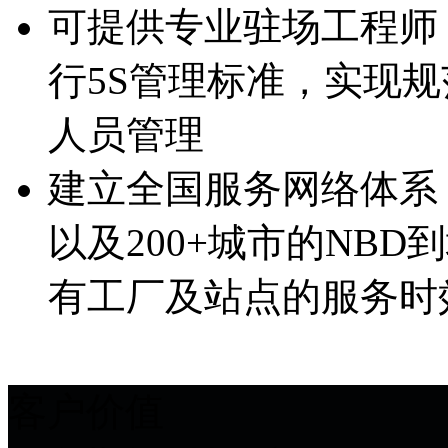
可提供专业驻场工程师
行5S管理标准，实现
人员管理
建立全国服务网络体系
以及200+城市的NBD
有工厂及站点的服务时
客户价值