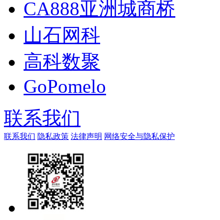
CA888亚洲城商桥
山石网科
高科数聚
GoPomelo
联系我们
联系我们
隐私政策
法律声明
网络安全与隐私保护