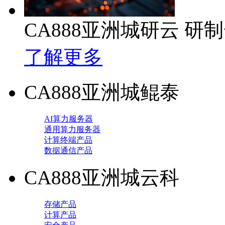
CA888亚洲城研云 
了解更多
CA888亚洲城鲲泰
AI算力服务器
通用算力服务器
计算终端产品
数据通信产品
CA888亚洲城云科
存储产品
计算产品